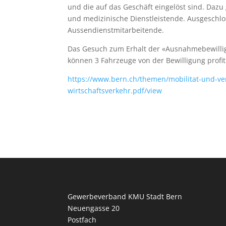
und die auf das Geschäft eingelöst sind. Daz
und medizinische Dienstleistende. Ausgeschlos
Aussendienstmitarbeitende.
Das Gesuch zum Erhalt der «Ausnahmebewilligu
können 3 Fahrzeuge von der Bewilligung profi
https://www.bern.ch/themen/mobilitat-und-ve
wirtschaftsverkehr.pdf/view
Gewerbeverband KMU Stadt Bern
Neuengasse 20
Postfach