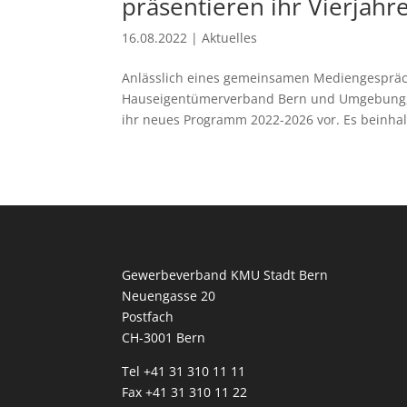
präsentieren ihr Vierjahr
16.08.2022
|
Aktuelles
Anlässlich eines gemeinsamen Mediengesprächs
Hauseigentümerverband Bern und Umgebung, d
ihr neues Programm 2022-2026 vor. Es beinhalt
Gewerbeverband KMU Stadt Bern
Neuengasse 20
Postfach
CH-3001 Bern
Tel +41 31 310 11 11
Fax +41 31 310 11 22