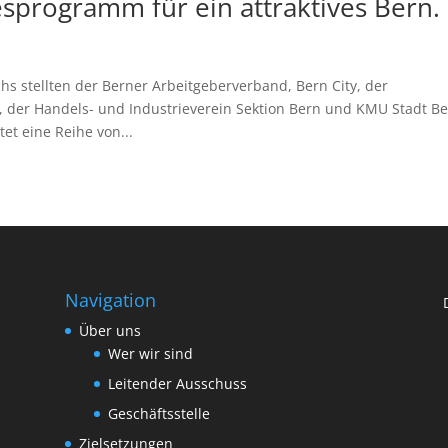
esprogramm für ein attraktives Bern.
 stellten der Berner Arbeitgeberverband, Bern City, der
er Handels- und Industrieverein Sektion Bern und KMU Stadt B
et eine Reihe von...
Navigation
Über uns
Wer wir sind
Leitender Ausschuss
Geschäftsstelle
Zielsetzungen